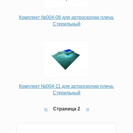
Комплект №004-08 для артроскопии плеча.
Стерильный
Комплект №004-11 для артроскопии плеча.
Стерильный
←
‹‹
Страница 2
Следующая
››
Нумерация
страница
страниц